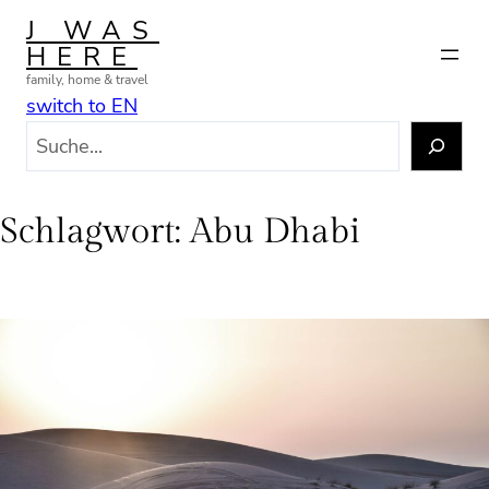
Zum
J WAS
Inhalt
HERE
springen
family, home & travel
switch to EN
S
u
c
h
Schlagwort:
Abu Dhabi
e
n