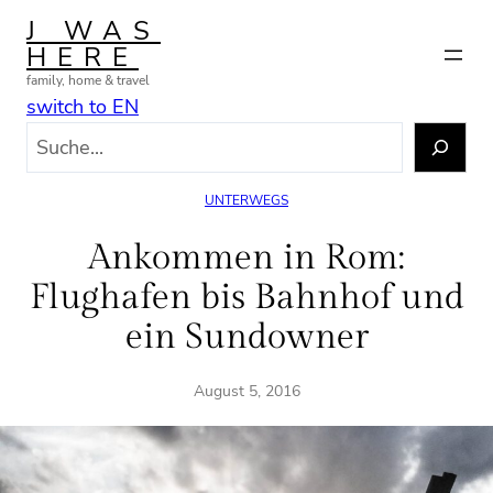
Zum
J WAS
Inhalt
HERE
springen
family, home & travel
switch to EN
S
u
c
UNTERWEGS
h
e
Ankommen in Rom:
n
Flughafen bis Bahnhof und
ein Sundowner
August 5, 2016