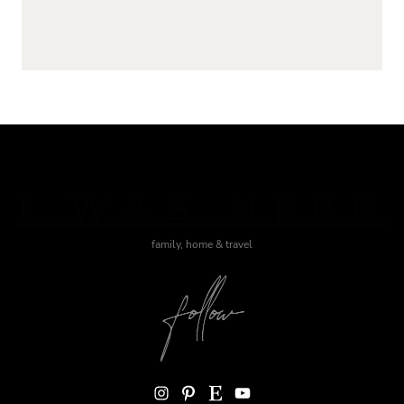
J WAS HERE
family, home & travel
Instagram
Pinterest
Etsy
YouTube