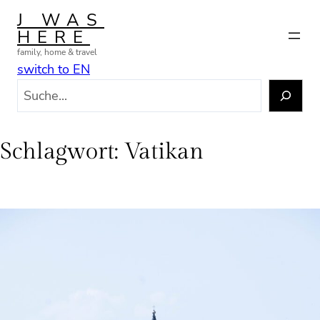
Zum
J WAS
Inhalt
HERE
springen
family, home & travel
switch to EN
S
u
c
h
Schlagwort:
Vatikan
e
n