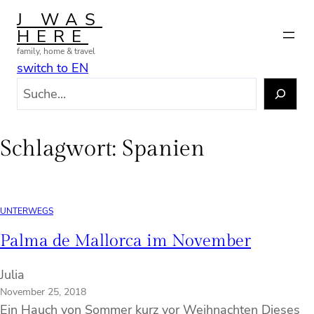
Zum
J WAS
Inhalt
HERE
springen
family, home & travel
switch to EN
S
u
c
h
Schlagwort:
Spanien
e
n
UNTERWEGS
Palma de Mallorca im November
Julia
November 25, 2018
Ein Hauch von Sommer kurz vor Weihnachten Dieses