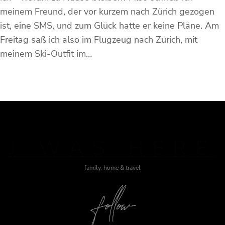
meinem Freund, der vor kurzem nach Zürich gezogen
ist, eine SMS, und zum Glück hatte er keine Pläne. Am
Freitag saß ich also im Flugzeug nach Zürich, mit
meinem Ski-Outfit im…
J WAS HERE
family, home & travel