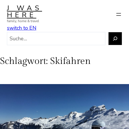
Zum
J WAS
Inhalt
HERE
springen
family, home & travel
switch to EN
S
u
c
h
Schlagwort:
Skifahren
e
n