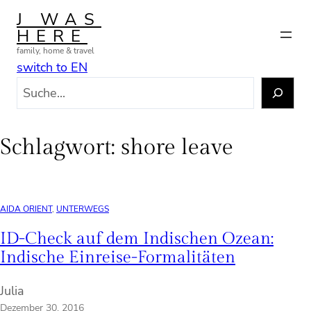
Zum
J WAS
Inhalt
HERE
springen
family, home & travel
switch to EN
S
u
c
h
Schlagwort:
shore leave
e
n
AIDA ORIENT
, 
UNTERWEGS
ID-Check auf dem Indischen Ozean:
Indische Einreise-Formalitäten
Julia
Dezember 30, 2016