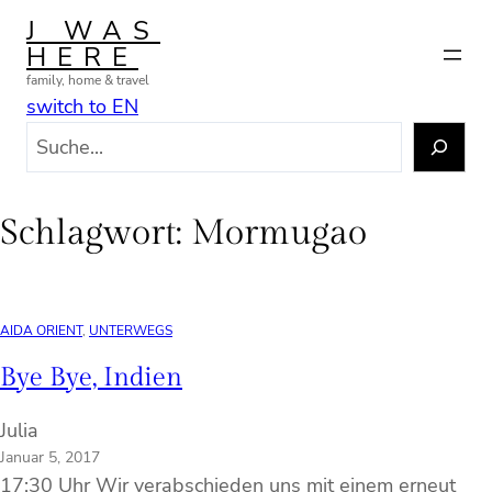
Zum
J WAS
Inhalt
HERE
springen
family, home & travel
switch to EN
S
u
c
h
Schlagwort:
Mormugao
e
n
AIDA ORIENT
, 
UNTERWEGS
Bye Bye, Indien
Julia
Januar 5, 2017
17:30 Uhr Wir verabschieden uns mit einem erneut