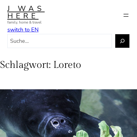
Zum
J WAS
Inhalt
HERE
springen
family, home & travel
switch to EN
S
u
c
h
Schlagwort:
Loreto
e
n