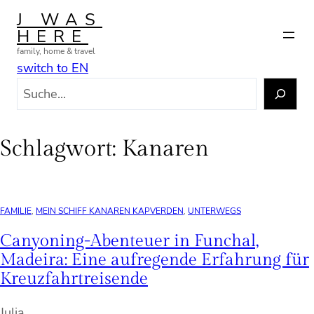
Zum
J WAS
Inhalt
HERE
springen
family, home & travel
switch to EN
S
u
c
h
Schlagwort:
Kanaren
e
n
FAMILIE
, 
MEIN SCHIFF KANAREN KAPVERDEN
, 
UNTERWEGS
Canyoning-Abenteuer in Funchal,
Madeira: Eine aufregende Erfahrung für
Kreuzfahrtreisende
Julia