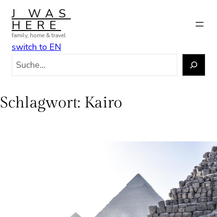
Zum
J WAS
Inhalt
HERE
springen
family, home & travel
switch to EN
S
u
c
h
Schlagwort:
Kairo
e
n